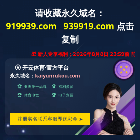
专注于
液氯泵、氟化氢泵
的研发与生产
网站首页
产品展示
新闻聚焦
关于多宝(中国
多宝(中国)