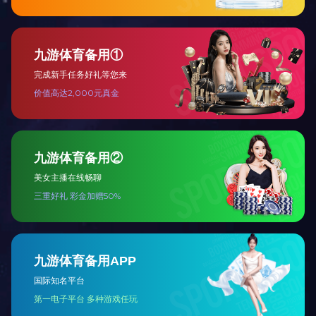
上一条
更新时间：24/06/15 09:05:06 【
打印此页
】 【
关闭
】
相关图片
专利证书
专利证书
专利证书
专利证书