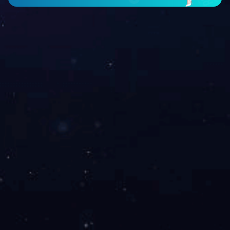
网站首页
产品展示
新闻聚焦
多宝(中国)
联系人：房经
手机：134-5536
电话：0533-41
多宝在线登录
乐竞（中国）lejing·官方网页版
|
米兰app官方端网站入口
|
沙巴官方登