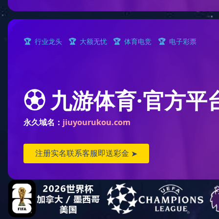
当前位置 :
主页
>>
荣誉资质