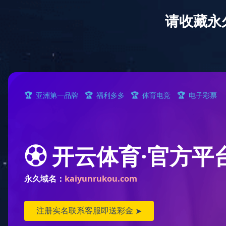
专注于
液氯泵、氟化氢泵
的研发与生产
网站首页
产品展示
新闻聚焦
关于
多宝(中国)