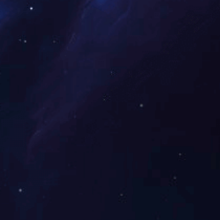
69 条记录
上一页
首页
6
共 6 页
聚焦
关于多宝(中国)
厂容厂貌