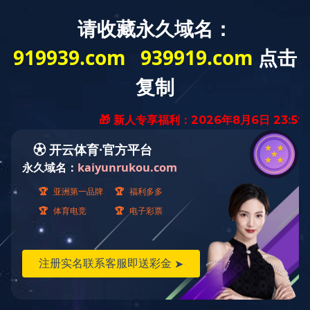
:(
无法加载模块:CAsPSfr
错误位置
FILE:
C:\wwwroot\www.kidfitnesstv.com\ThinkPHP\Common\functi
LINE: 112
3.1.3
ThinkPHP
{ Fast & Simple OOP PHP Framework
} -- [ WE CAN DO IT JUST THINK ]
乐竞（中国）lejing·官方网页版
|
米兰app官方端网站入口
|
沙巴
官方登录（中国）·沙巴集团有限公司
|
开云Kaiyun（中国）
|
爱